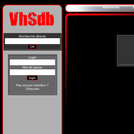
Recherche
Recherche directe
Login
Mot de passe
Pas encore membre ?
S'inscrire