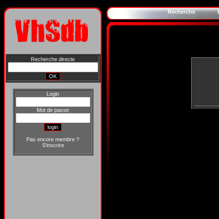
Recherche
Recherche directe
Login
Mot de passe
Pas encore membre ?
S'inscrire