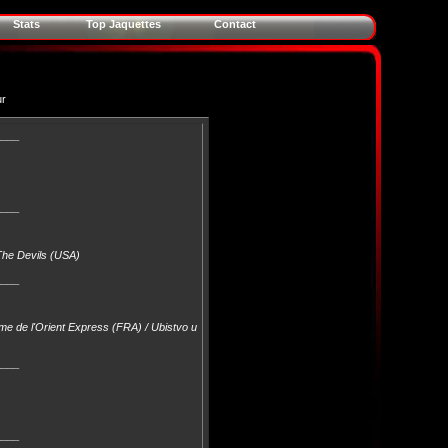
Stats
Top Jaquettes
Contact
ur
____
____
The Devils (USA)
____
ime de l'Orient Express (FRA) / Ubistvo u
____
____