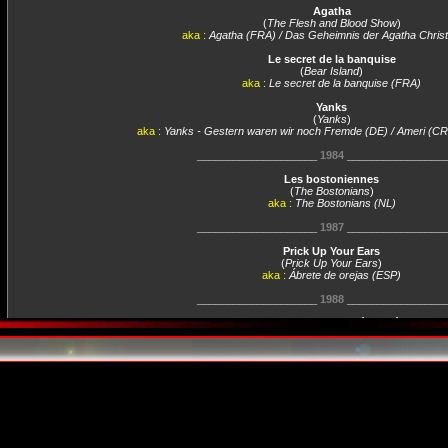
Agatha
(
The Flesh and Blood Show
)
aka :
Agatha (FRA) / Das Geheimnis der Agatha Christ
Le secret de la banquise
(
Bear Island
)
aka :
Le secret de la banquise (FRA)
Yanks
(
Yanks
)
aka :
Yanks - Gestern waren wir noch Fremde (DE) / Ameri (CR
____________________
1984
________________
Les bostoniennes
(
The Bostonians
)
aka :
The Bostonians (NL)
____________________
1987
________________
Prick Up Your Ears
(
Prick Up Your Ears
)
aka :
Ábrete de orejas (ESP)
____________________
1988
________________
Un homme pour l'éternité
(
A Man for All Seasons
)
aka :
Un homme pour l'éternité (FRA)
____________________
1990
________________
Titre non renseigné
(
Orpheus descending
)
aka :
Ardiente pasión (ESP)
____________________
1993
________________