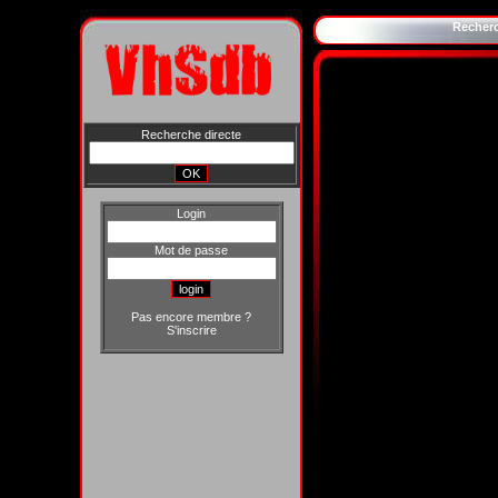
Recher
Recherche directe
Login
Mot de passe
Pas encore membre ?
S'inscrire