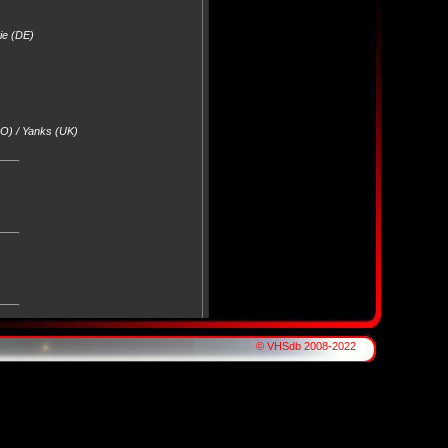
ie (DE)
O) / Yanks (UK)
____
____
____
© VHSdb 2008-2022
____
____