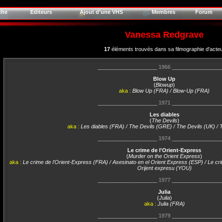
che
Editeurs
Ajout d'une VHS
Membres
Forum
Vanessa Redgrave
17
éléments trouvés dans sa filmographie d'acte
____________________
1966
________________
Blow Up
(
Blowup
)
aka :
Blow Up (FRA) / Blow-Up (FRA)
____________________
1971
________________
Les diables
(
The Devils
)
aka :
Les diables (FRA) / The Devils (GRE) / The Devils (UK) / 
____________________
1974
________________
Le crime de l'Orient-Express
(
Murder on the Orient Express
)
aka :
Le crime de l'Orient-Express (FRA) / Asesinato en el Orient Express (ESP) / Le cr
Orijent expresu (YOU)
____________________
1977
________________
Julia
(
Julia
)
aka :
Julia (FRA)
____________________
1979
________________