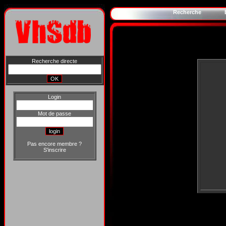
Recherche
Recherche directe
Login
Mot de passe
Pas encore membre ?
S'inscrire