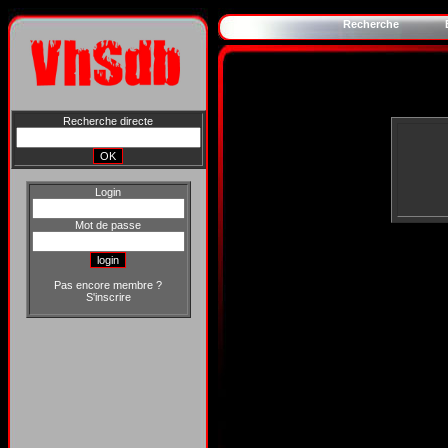
Recherche
Recherche directe
Login
Mot de passe
Pas encore membre ?
S'inscrire