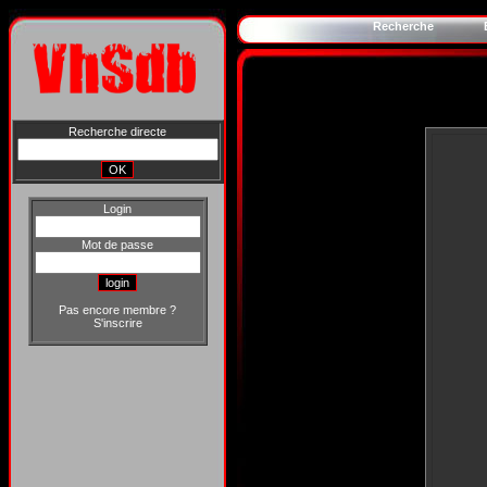
Recherche
Recherche directe
Login
Mot de passe
Pas encore membre ?
S'inscrire