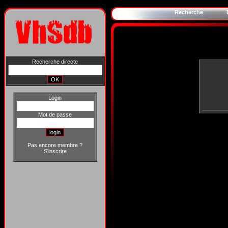
Recherche
Recherche directe
Login
Mot de passe
Pas encore membre ?
S'inscrire