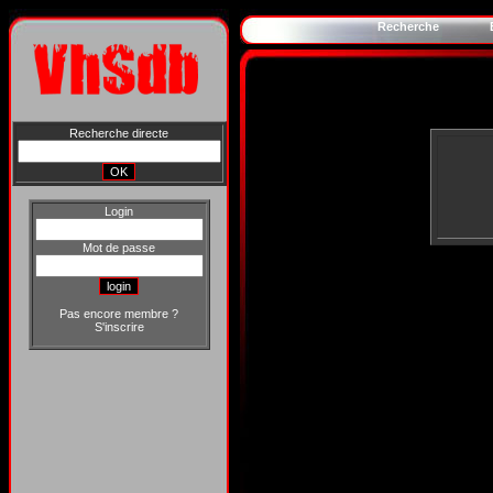
Recherche
Recherche directe
Login
Mot de passe
Pas encore membre ?
S'inscrire