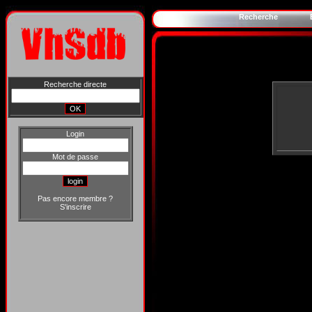
Recherche
Recherche directe
Login
Mot de passe
Pas encore membre ?
S'inscrire