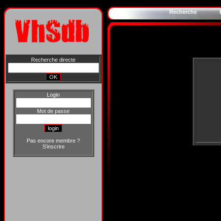
Recherche
Recherche directe
Login
Mot de passe
Pas encore membre ?
S'inscrire