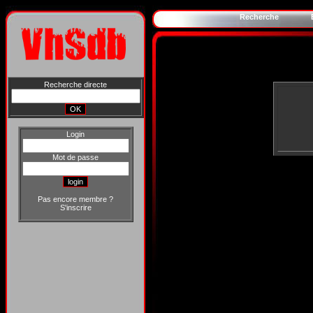
Recherche
Recherche directe
Login
Mot de passe
Pas encore membre ?
S'inscrire