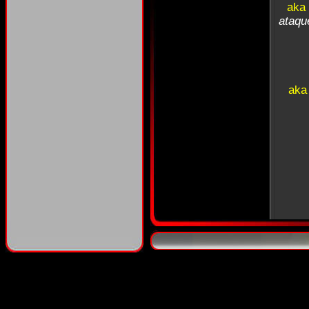
aka
ataqu
aka
a