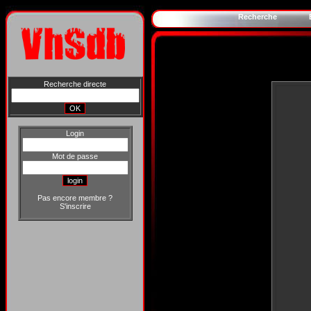
Recherche
Recherche directe
Login
Mot de passe
Pas encore membre ?
S'inscrire