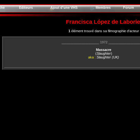
che
Editeurs
Ajout d'une VHS
Membres
Forum
Francisca López de Laborie
1
élément trouvé dans sa filmographie d'acteur
____________________
1972
________________
Massacre
(
Slaughter
)
aka :
Slaughter (UK)