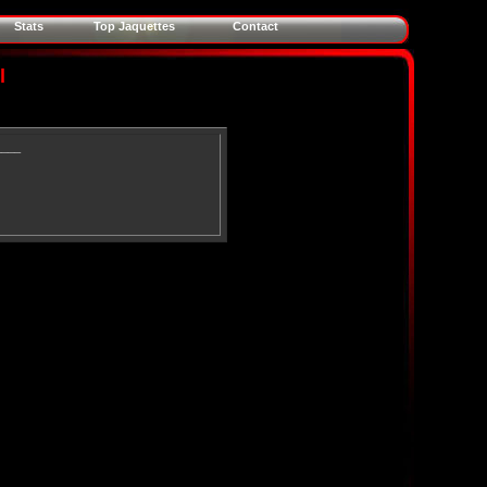
Stats
Top Jaquettes
Contact
l
____