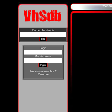
Recher
Recherche directe
Login
Mot de passe
Pas encore membre ?
S'inscrire