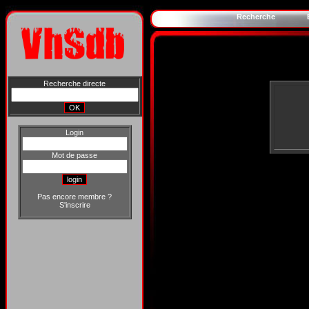
Recherche
Recherche directe
Login
Mot de passe
Pas encore membre ?
S'inscrire