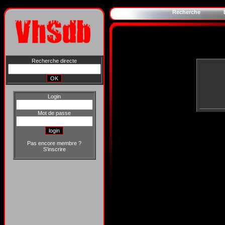
Recherche
Recherche directe
Login
Mot de passe
Pas encore membre ?
S'inscrire