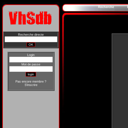
Recherche
Recherche directe
Login
Mot de passe
Pas encore membre ?
S'inscrire