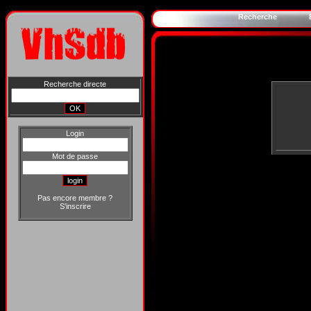
Recherche
Recherche directe
Login
Mot de passe
Pas encore membre ?
S'inscrire