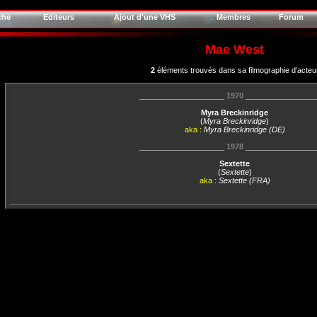
che
Editeurs
Ajout d'une VHS
Membres
Forum
Mae West
2
éléments trouvés dans sa filmographie d'acteu
____________________
1970
________________
Myra Breckinridge
(
Myra Breckinridge
)
aka :
Myra Breckinridge (DE)
____________________
1978
________________
Sextette
(
Sextette
)
aka :
Sextette (FRA)