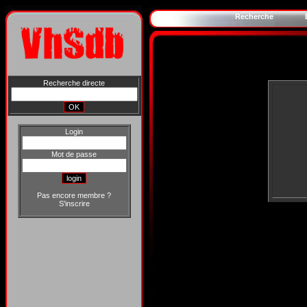
Recherche
Recherche directe
Login
Mot de passe
Pas encore membre ?
S'inscrire