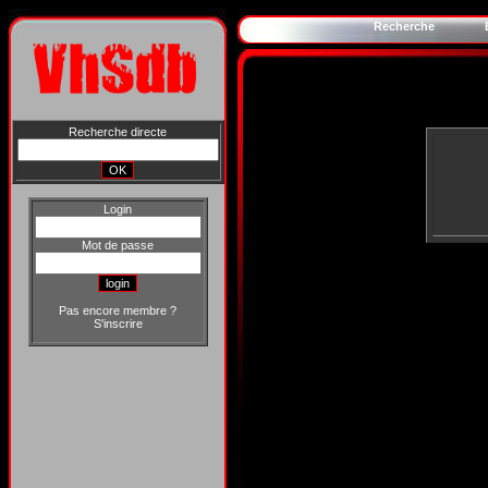
Recherche
Recherche directe
Login
Mot de passe
Pas encore membre ?
S'inscrire