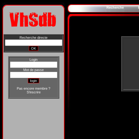
Recherche
Recherche directe
Login
Mot de passe
Pas encore membre ?
S'inscrire