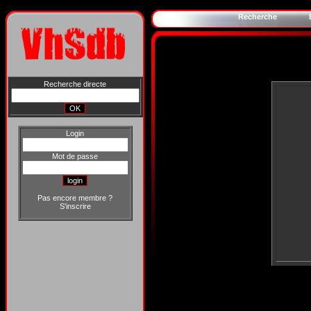
Recherche
Recherche directe
Login
Mot de passe
Pas encore membre ?
S'inscrire