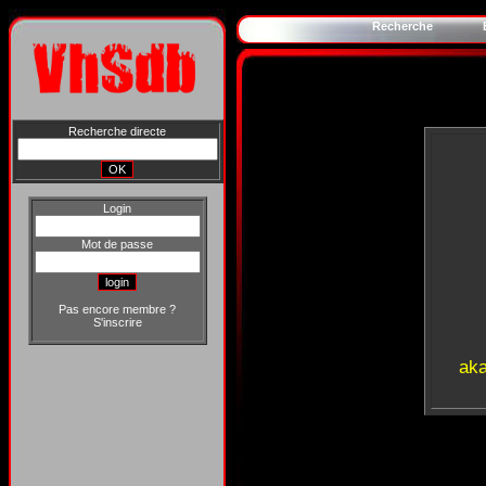
Recherche
Recherche directe
Login
Mot de passe
Pas encore membre ?
S'inscrire
aka