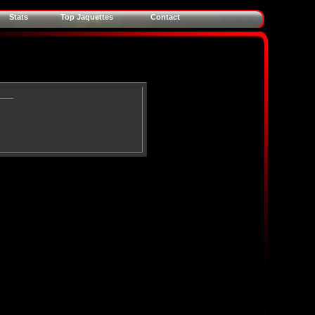
Stats
Top Jaquettes
Contact
____