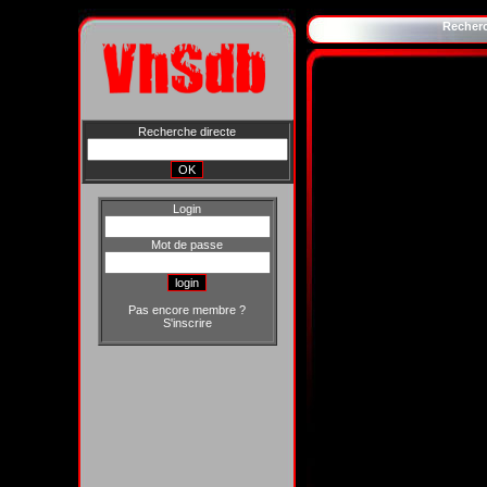
Recher
Recherche directe
Login
Mot de passe
Pas encore membre ?
S'inscrire