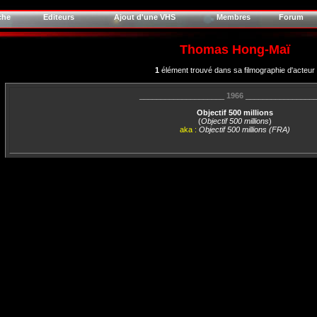
che
Editeurs
Ajout d'une VHS
Membres
Forum
Thomas Hong-Maï
1
élément trouvé dans sa filmographie d'acteur
____________________
1966
________________
Objectif 500 millions
(
Objectif 500 millions
)
aka :
Objectif 500 millions (FRA)