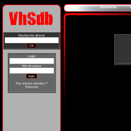
Recherche
Recherche directe
Login
Mot de passe
Pas encore membre ?
S'inscrire