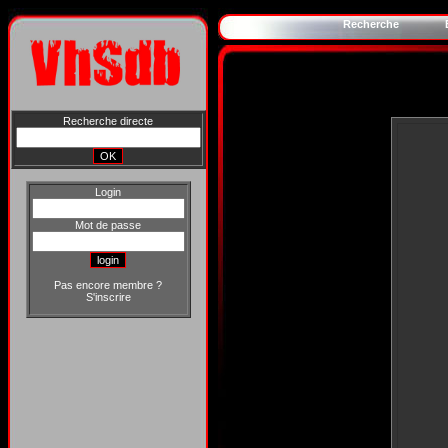
Recherche
Recherche directe
Login
Mot de passe
Pas encore membre ?
S'inscrire