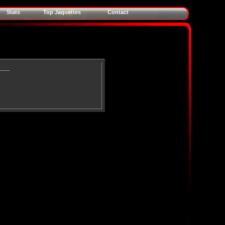
Stats
Top Jaquettes
Contact
____
)