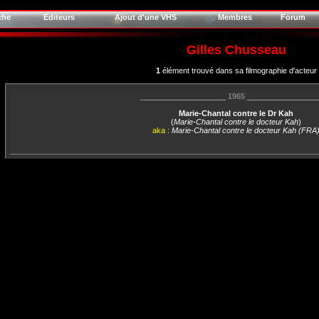
che
Editeurs
Ajout d'une VHS
Membres
Forum
Gilles Chusseau
1
élément trouvé dans sa filmographie d'acteur
____________________
1965
________________
Marie-Chantal contre le Dr Kah
(
Marie-Chantal contre le docteur Kah
)
aka :
Marie-Chantal contre le docteur Kah (FRA