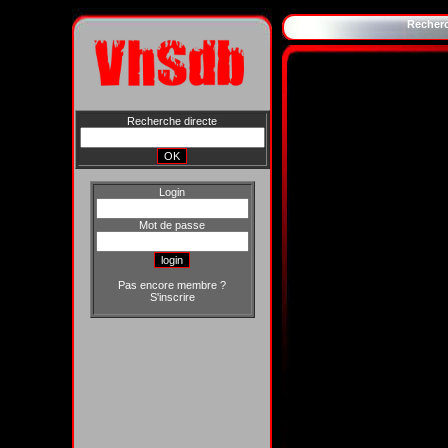
Recher
Recherche directe
Login
Mot de passe
Pas encore membre ?
S'inscrire