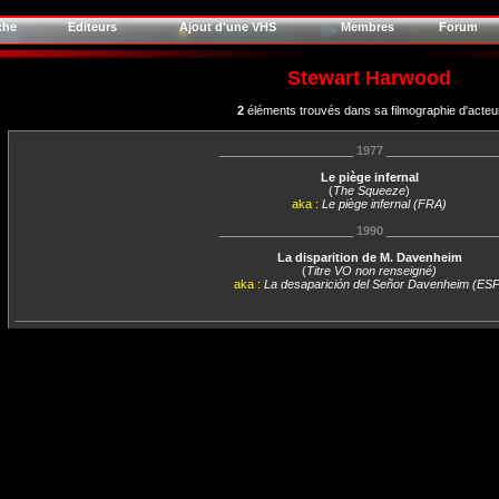
che
Editeurs
Ajout d'une VHS
Membres
Forum
Stewart Harwood
2
éléments trouvés dans sa filmographie d'acteu
____________________
1977
________________
Le piège infernal
(
The Squeeze
)
aka :
Le piège infernal (FRA)
____________________
1990
________________
La disparition de M. Davenheim
(
Titre VO non renseigné)
aka :
La desaparición del Señor Davenheim (ESP