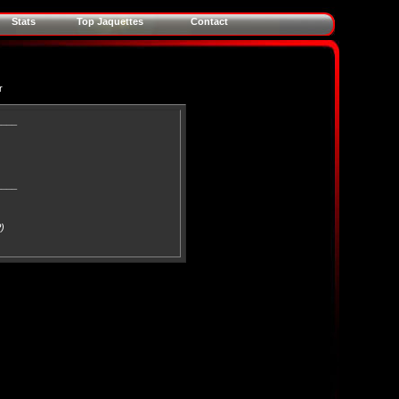
Stats
Top Jaquettes
Contact
r
____
____
)