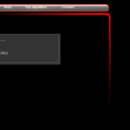
Stats
Top Jaquettes
Contact
____
 (CRO)