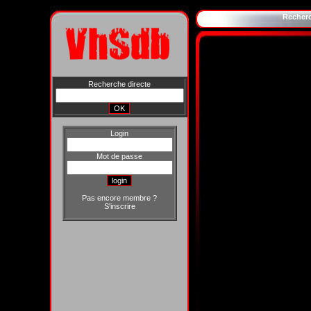
Recher
Recherche directe
Login
Mot de passe
Pas encore membre ?
S'inscrire