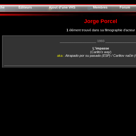
che
Editeurs
Ajout d'une VHS
Membres
Forum
Jorge Porcel
1
élément trouvé dans sa filmographie d'acteur
____________________
1993
________________
L'impasse
(
Carlito's way
)
aka :
Atrapado por su pasado (ESP) / Carlitov način