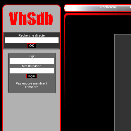
Recherche
Recherche directe
Login
Mot de passe
Pas encore membre ?
S'inscrire