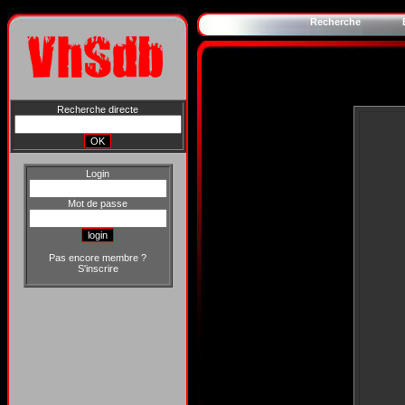
Recherche
Recherche directe
Login
Mot de passe
Pas encore membre ?
S'inscrire