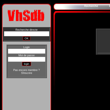
Recherche
Recherche directe
Login
Mot de passe
Pas encore membre ?
S'inscrire