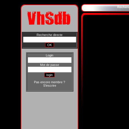
Recher
Recherche directe
Login
Mot de passe
Pas encore membre ?
S'inscrire