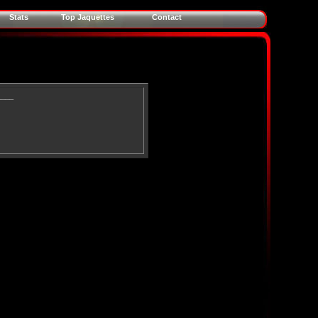
Stats
Top Jaquettes
Contact
____