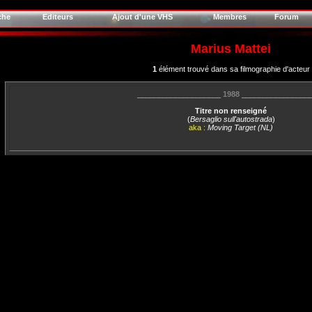
che
Editeurs
Ajout d'une VHS
Membres
Forum
Marius Mattei
1
élément trouvé dans sa filmographie d'acteur
____________________
1988
________________
Titre non renseigné
(
Bersaglio sull'autostrada
)
aka :
Moving Target (NL)