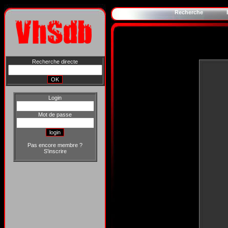
Recherche
Recherche directe
Login
Mot de passe
Pas encore membre ?
S'inscrire