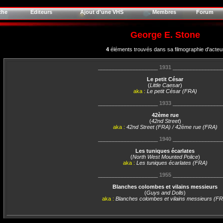
che
Editeurs
Ajout d'une VHS
Membres
Forum
George E. Stone
4
éléments trouvés dans sa filmographie d'acteu
____________________
1931
________________
Le petit César
(
Little Caesar
)
aka :
Le petit César (FRA)
____________________
1933
________________
42ème rue
(
42nd Street
)
aka :
42nd Street (FRA) / 42ème rue (FRA)
____________________
1940
________________
Les tuniques écarlates
(
North West Mounted Police
)
aka :
Les tuniques écarlates (FRA)
____________________
1955
________________
Blanches colombes et vilains messieurs
(
Guys and Dolls
)
aka :
Blanches colombes et vilains messieurs (F