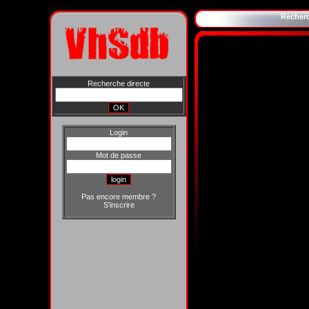
Recher
Recherche directe
Login
Mot de passe
Pas encore membre ?
S'inscrire