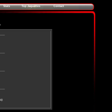
Stats
Top Jaquettes
Contact
r
____
____
____
____
RA)