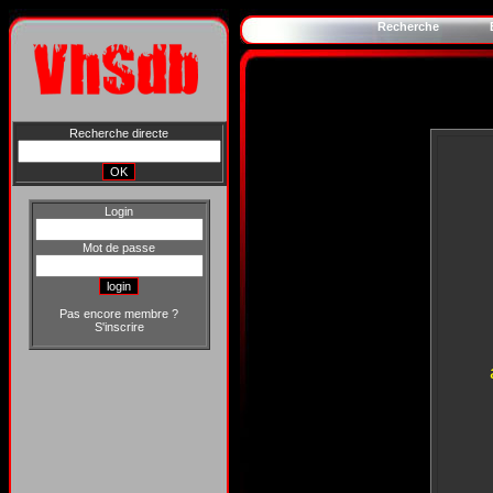
Recherche
Recherche directe
Login
Mot de passe
Pas encore membre ?
S'inscrire