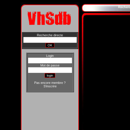
Recher
Recherche directe
Login
Mot de passe
Pas encore membre ?
S'inscrire