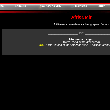
che
Editeurs
Ajout d'une VHS
Membres
Forum
África Mir
1
élément trouvé dans sa filmographie d'acteur
____________________
1975
________________
Titre non renseigné
(
Kilma, reina de las amazonas
)
aka :
Kilma, Queen of the Amazons (USA) / Amazon-drottn