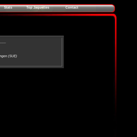
Stats
Top Jaquettes
Contact
____
ingen (SUE)