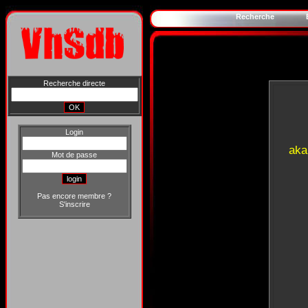
Recherche
Recherche directe
Login
aka
Mot de passe
Pas encore membre ?
S'inscrire