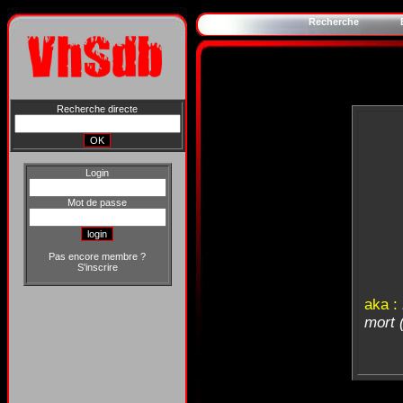
Recherche
Recherche directe
Login
Mot de passe
Pas encore membre ?
S'inscrire
aka :
mort 