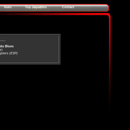
Stats
Top Jaquettes
Contact
____
 du Blues
s
)
gsters (ESP)