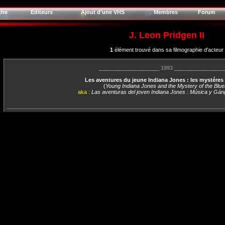
che
Editeurs
Ajout d'une VHS
Membres
Forum
J. Leon Pridgen II
1
élément trouvé dans sa filmographie d'acteur
____________________
1993
________________
Les aventures du jeune Indiana Jones : les mystéres
(
Young Indiana Jones and the Mystery of the Blue
aka :
Las aventuras del joven Indiana Jones : Música y Gán