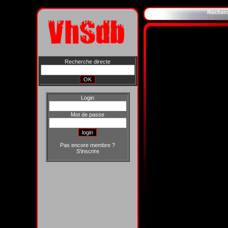
Recher
Recherche directe
Login
Mot de passe
Pas encore membre ?
S'inscrire