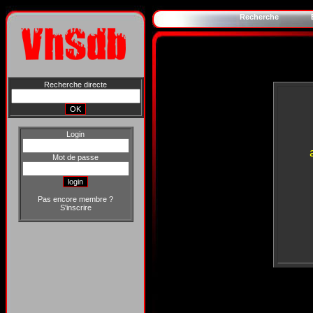
Recherche
Recherche directe
Login
Mot de passe
Pas encore membre ?
S'inscrire