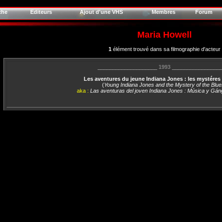
che
Editeurs
Ajout d'une VHS
Membres
Forum
Maria Howell
1
élément trouvé dans sa filmographie d'acteur
____________________
1993
________________
Les aventures du jeune Indiana Jones : les mystéres
(
Young Indiana Jones and the Mystery of the Blue
aka :
Las aventuras del joven Indiana Jones : Música y Gán