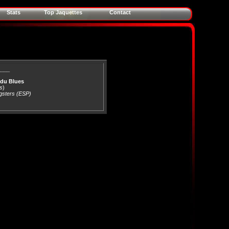
Stats
Top Jaquettes
Contact
____
 du Blues
s
)
gsters (ESP)