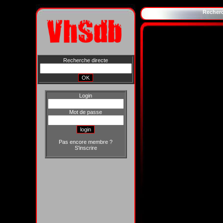
Recher
Recherche directe
Login
Mot de passe
Pas encore membre ?
S'inscrire