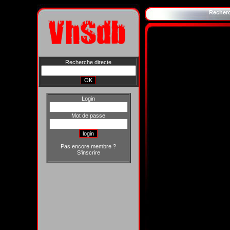
Recher
Recherche directe
Login
Mot de passe
Pas encore membre ?
S'inscrire