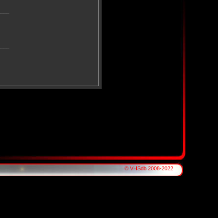
____
____
© VHSdb 2008-2022