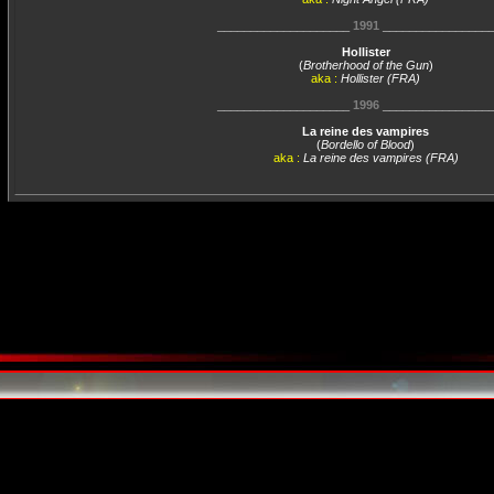
____________________
1991
________________
Hollister
(
Brotherhood of the Gun
)
aka :
Hollister (FRA)
____________________
1996
________________
La reine des vampires
(
Bordello of Blood
)
aka :
La reine des vampires (FRA)