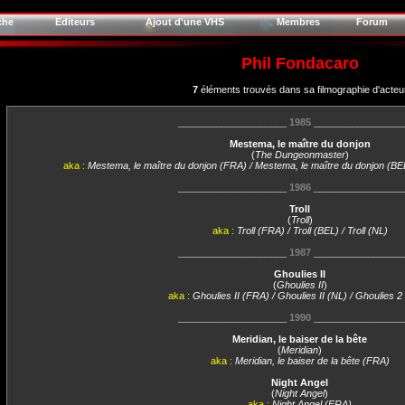
che
Editeurs
Ajout d'une VHS
Membres
Forum
Phil Fondacaro
7
éléments trouvés dans sa filmographie d'acteu
____________________
1985
________________
Mestema, le maître du donjon
(
The Dungeonmaster
)
aka :
Mestema, le maître du donjon (FRA) / Mestema, le maître du donjon (B
____________________
1986
________________
Troll
(
Troll
)
aka :
Troll (FRA) / Troll (BEL) / Troll (NL)
____________________
1987
________________
Ghoulies II
(
Ghoulies II
)
aka :
Ghoulies II (FRA) / Ghoulies II (NL) / Ghoulies 
____________________
1990
________________
Meridian, le baiser de la bête
(
Meridian
)
aka :
Meridian, le baiser de la bête (FRA)
Night Angel
(
Night Angel
)
aka :
Night Angel (FRA)