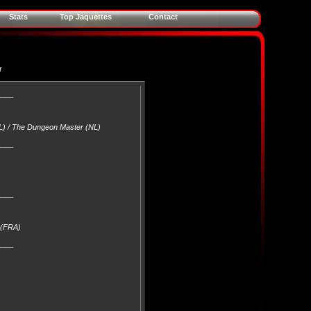
Stats
Top Jaquettes
Contact
r
____
EL) / The Dungeon Master (NL)
____
____
2 (FRA)
____