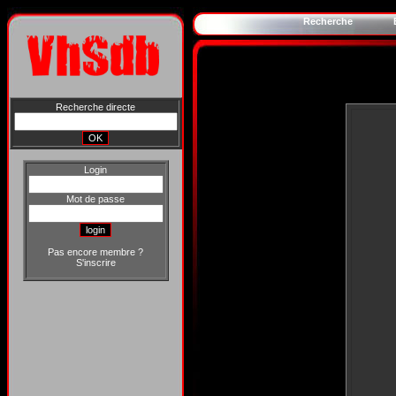
Recherche
Recherche directe
Login
Mot de passe
Pas encore membre ?
S'inscrire