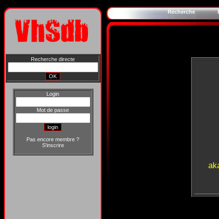
Recherche
Recherche directe
Login
Mot de passe
Pas encore membre ?
S'inscrire
ak