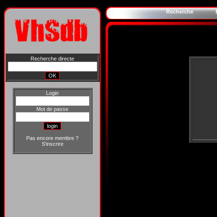
Recherche
Recherche directe
Login
Mot de passe
Pas encore membre ?
S'inscrire