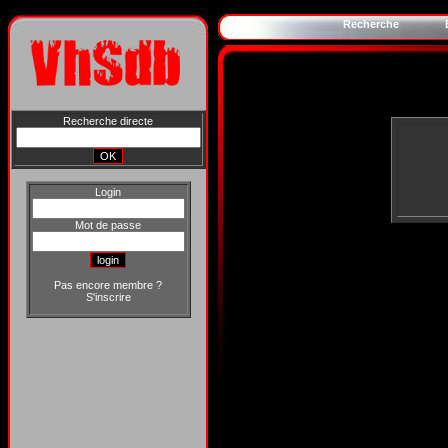
Recherche
Recherche directe
Login
Mot de passe
Pas encore membre ?
S'inscrire