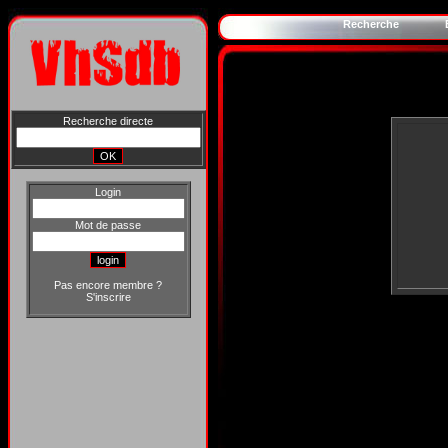
Recherche
Recherche directe
Login
Mot de passe
Pas encore membre ?
S'inscrire