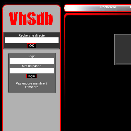
Recherche
Recherche directe
Login
Mot de passe
Pas encore membre ?
S'inscrire