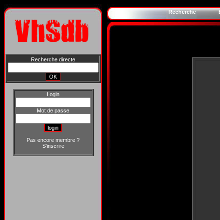
Recherche
Recherche directe
Login
Mot de passe
Pas encore membre ?
S'inscrire